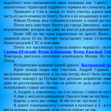
подобного типа применяются такие названия, как "гарига",
аналогичных территорий подобного термина не сложилось, ви
Примерно в 5 км к западу от этого участка дороги на
часть их расположена по берегу Волги и во впадающих в нее о
Южнее Пучежа леса становятся плотнее, и порой достат
Почти весь наш берег Волги (до города Заволжье) - выс
исключениями, которые мы сами же внесли для разнообразия.
Более 180 км мы едем параллельно не просто Волге,
шириной около 10 км. Интерес представляет также 13-киломе
Нижегородской ГЭС и шлюзами.
Почти все населенные пункты нашего маршрута - исто
Скопин-Шуйский
,
Федор Боборыкин
,
Федор Красный
,
Гри
Новгорода двигалось ополчение освобождать Москву. Но то
Посад.
Историческое название нашей дороги -
Костромской тр
Идею похода подал наш участник, Андрей Садиков. У
заслуживающие внимания, и на наш взгляд могут быть инте
несложно: маршрут до Пучежа был детально разработан нами
даже не рассматривали. Но нам на работе не дали даже этог
использовать старые заготовки.
А Андрей, к сожалению, так и не поехал. Собака не пусти
А еще у него есть начальница. Она его тоже не пустила. 
Короче, у него две собаки. И обе его не
пустили :)
В дороге планировалось 3 ночевки в палатках и 4 - в 
места ночевки под крышей, если что-то пойдет не так.