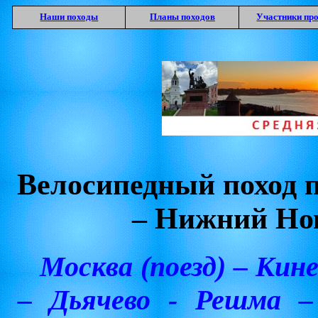
Наши походы
Планы походов
Участники пр
Велосипедный поход п
– Нижний Нов
Москва (поезд) – Ки
– Дьячево - Решма –