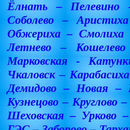
Ёлнать – Пелевино 
Соболево – Аристих
Обжериха – Смолиха 
Летнево – Кошелев
Марковская - Катун
Чкаловск – Карабасиха
Демидово – Новая – 
Кузнецово – Круглово 
Шеховская – Урково 
ГЭС – Заборово – Тарха