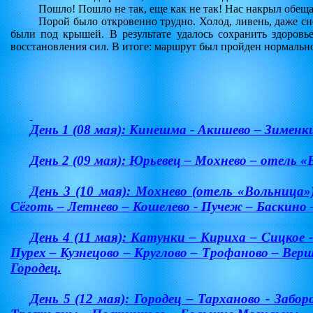
Пошло! Пошло не так, еще как не так! Нас накрыл обещ
Порой было откровенно трудно. Холод, ливень, даже сне
были под крышей. В результате удалось сохранить здоровь
восстановления сил. В итоге: маршрут был пройден нормально
День 1 (08 мая): Кинешма -
Акишево – Зименки
День 2 (09 мая):
Юрьевец – Мохнево – отель «
День 3 (10 мая):
Мохнево (отель «Вольница»
Сёготь – Летнево – Кошелево - Пучеж – Баскино 
День 4 (11 мая):
Катунки – Кириха – Сицкое -
Пурех – Кузнецово – Круглово – Трофаново – Вер
Городец.
День 5 (12 мая):
Городец – Тарханово - Забо