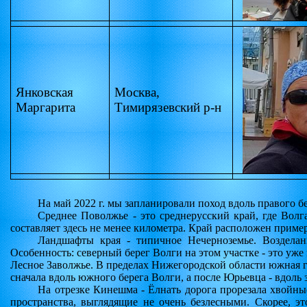
Янковская
Москва,
Маргарита
Тимирязевский р-н
На май 2022 г. мы запланировали поход вдоль правого 
Среднее Поволжье - это среднерусский край, где Волг
составляет здесь не менее километра. Край расположен прим
Ландшафты края - типичное Нечерноземье. Возделан
Особенность: северный берег Волги на этом участке - это уж
Лесное Заволжье. В пределах Нижегородской области южная г
сначала вдоль южного берега Волги, а после Юрьевца - вдоль 
На отрезке Кинешма - Ёлнать дорога прорезала хвойны
пространства, выглядящие не очень безлесными. Скорее, э