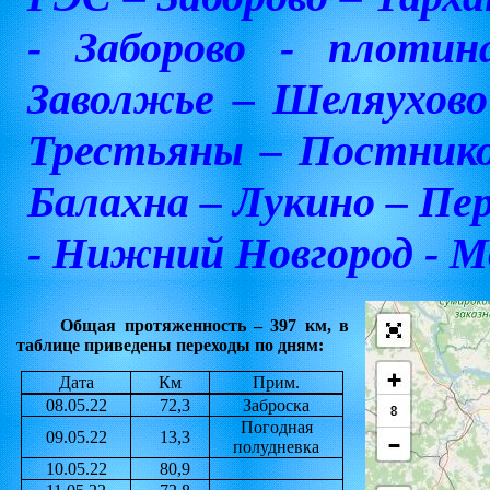
- Заборово - плоти
Заволжье – Шеляухово
Трестьяны – Постнико
Балахна – Лукино – Пе
- Нижний Новгород - Мо
Общая протяженность – 397 км, в
таблице приведены переходы по дням:
Дата
Км
Прим.
08.05.22
72,3
Заброска
Погодная
09.05.22
13,3
полудневка
10.05.22
80,9