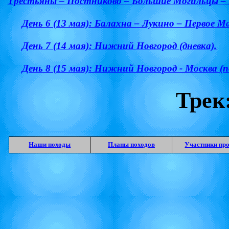
Трестьяны – Постниково – Большие Могильцы – 
День 6 (13 мая):
Балахна – Лукино – Первое М
День 7 (14 мая):
Нижний Новгород (дневка).
День 8 (15 мая):
Нижний Новгород - Москва (по
Трек
Наши походы
Планы походов
Участники пр