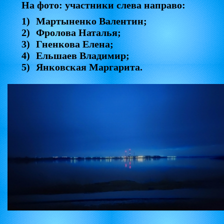
На фото: участники слева направо:
1)
Мартыненко Валентин;
2)
Фролова Наталья;
3)
Гненкова Елена;
4)
Ельшаев Владимир;
5)
Янковская Маргарита.